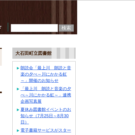
ド
大石田町立図書館
朗読会「最上川 朗読と音
日
楽の夕べ～川にかかる虹
～」開催のお知らせ
「最上川 朗読と音楽の夕
べ～川にかかる虹～」連携
企画写真展
夏休み図書館イベントのお
知らせ（7月25日～8月30
日）
電子書籍サービスがスター