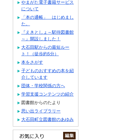
やまがた電子書籍サービス
について
「本の通帳」 はじめまし
た。
『えきとしょ～駅待図書館
～』開設しました！
大石田駅からの最短ルー
ト！（徒歩約5分）
本をさがす
子どものおすすめの本を紹
介しています
団体・学校関係の方へ
学習支援コンテンツの紹介
図書館からのたより
思い出ライブラリー
大石田町立図書館のあゆみ