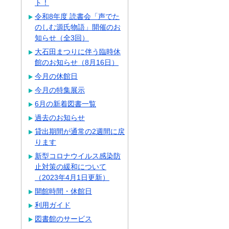
ト！
令和8年度 読書会「声でた
のしむ源氏物語」開催のお
知らせ（全3回）
大石田まつりに伴う臨時休
館のお知らせ（8月16日）
今月の休館日
今月の特集展示
6月の新着図書一覧
過去のお知らせ
貸出期間が通常の2週間に戻
ります
新型コロナウイルス感染防
止対策の緩和について
（2023年4月1日更新）
開館時間・休館日
利用ガイド
図書館のサービス