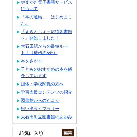
やまがた電子書籍サービス
について
「本の通帳」 はじめまし
た。
『えきとしょ～駅待図書館
～』開設しました！
大石田駅からの最短ルー
ト！（徒歩約5分）
本をさがす
子どものおすすめの本を紹
介しています
団体・学校関係の方へ
学習支援コンテンツの紹介
図書館からのたより
思い出ライブラリー
大石田町立図書館のあゆみ