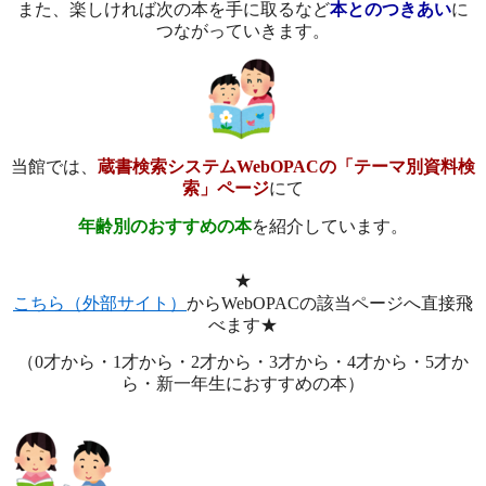
また、楽しければ次の本を手に取るなど
本とのつきあい
に
つながっていきます。
当館では、
蔵書検索システムWebOPACの「テーマ別資料検
索」ページ
にて
年齢別のおすすめの本
を紹介しています。
★
こちら（外部サイト）
からWebOPACの該当ページへ直接飛
べます★
（0才から・1才から・2才から・3才から・4才から・5才か
ら・新一年生におすすめの本）